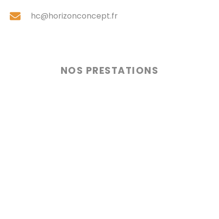
hc@horizonconcept.fr
NOS PRESTATIONS
> Nos services
> Bureau d'étude
> Élagage
> Conseils petits espaces