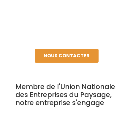
Nous vous proposons des contrats
ponctuels, tout comme des forfaits
annuels pour l’entretien et
l’aménagement de votre jardin.
NOUS CONTACTER
Membre de l'Union Nationale
des Entreprises du Paysage,
notre entreprise s'engage