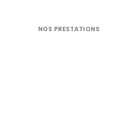
NOS PRESTATIONS
> Nos services
> Bureau d'étude
> Élagage
> Conseils petits espaces
> Entretien