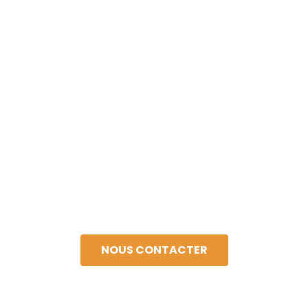
HORIZON CONCEPT
L'écologie est une vertu
importante dans notre
société.
Notre but est la protection de votre santé et de
votre jardin.
NOUS CONTACTER