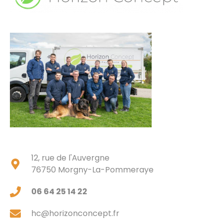
12, rue de l'Auvergne
76750 Morgny-La-Pommeraye
06 64 25 14 22
hc@horizonconcept.fr