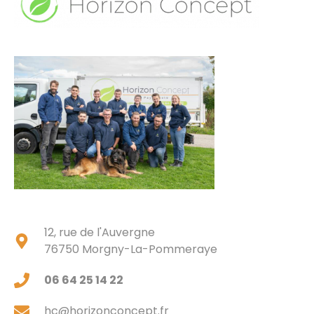
12, rue de l'Auvergne
76750 Morgny-La-Pommeraye
06 64 25 14 22
hc@horizonconcept.fr